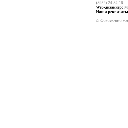
(3952) 24-34-16.
Web-дизайнер:
Ми
Наши реквизиты
© Физический фак