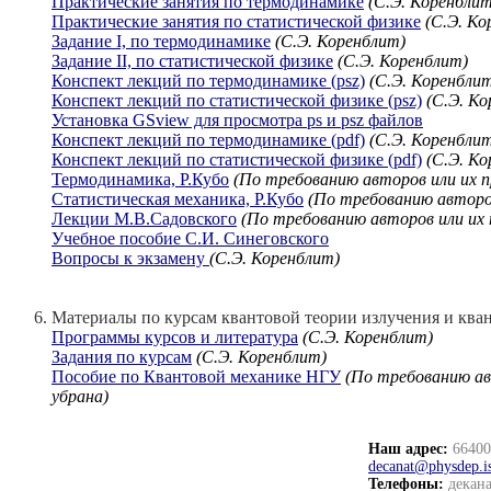
Практические занятия по термодинамике
(C.Э. Коренблит
Практические занятия по статистической физике
(C.Э. Ко
Задание I, по термодинамике
(C.Э. Коренблит)
Задание II, по статистической физике
(C.Э. Коренблит)
Конспект лекций по термодинамике (psz)
(C.Э. Коренбли
Конспект лекций по статистической физике (psz)
(C.Э. Ко
Установка GSview для просмотра ps и psz файлов
Конспект лекций по термодинамике (pdf)
(C.Э. Коренбли
Конспект лекций по статистической физике (pdf)
(C.Э. Ко
Термодинамика, Р.Кубо
(По требованию авторов или их п
Статистическая механика, Р.Кубо
(По требованию авторов
Лекции М.В.Садовского
(По требованию авторов или их 
Учебное пособие С.И. Синеговского
Вопросы к экзамену
(C.Э. Коренблит)
Материалы по курсам квантовой теории излучения и квант
Программы курсов и литература
(C.Э. Коренблит)
Задания по курсам
(C.Э. Коренблит)
Пособие по Квантовой механике НГУ
(По требованию ав
убрана)
Наш адрес:
664003
decanat@physdep.i
Телефоны:
декана