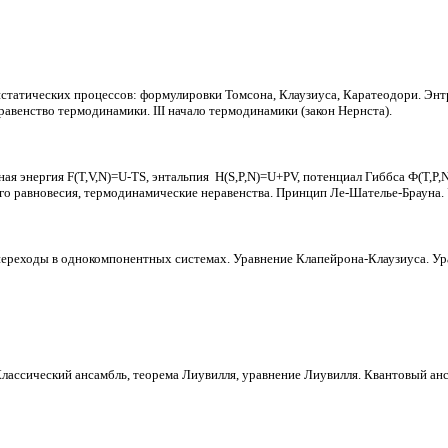
азистатических процессов: формулировки Томсона,
Клаузиуса
, Каратеодори. Энт
авенство термодинамики. III начало термодинамики (закон Нернста).
ная энергия F(T,V,
N
)=U-TS, энтальпия
H(S,P,
N
)=U+PV, потенциал Гиббса
Ф
(T,P,
о равновесия, термодинамические неравенства. Принцип
Ле-Шателье-Брауна
.
 переходы в однокомпонентных системах. Уравнение
Клапейрона-Клаузиуса
. У
Классический ансамбль, теорема
Лиувилля
, уравнение
Лиувилля
. Квантовый ан