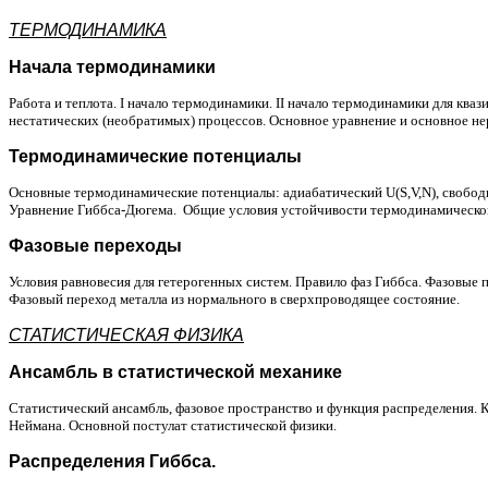
ТЕРМОДИНАМИКА
Начала термодинамики
Работа и теплота. I начало термодинамики. II начало термодинамики для кв
нестатических (необратимых) процессов. Основное уравнение и основное нер
Термодинамические потенциалы
Основные термодинамические потенциалы: адиабатический U(S,V,
N
), свобод
Уравнение
Гиббса-Дюгема
.
Общие условия устойчивости термодинамическог
Фазовые переходы
Условия равновесия для гетерогенных систем. Правило фаз Гиббса. Фазовые
Фазовый переход металла
из
нормального в сверхпроводящее состояние.
СТАТИСТИЧЕСКАЯ ФИЗИКА
Ансамбль в статистической механике
Статистический ансамбль, фазовое пространство и функция распределения. 
Неймана. Основной постулат статистической физики.
Распределения Гиббса.