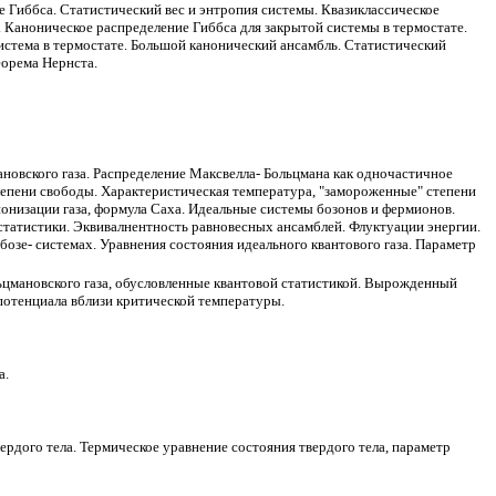
 Гиббса. Статистический вес и энтропия системы. Квазиклассическое
Каноническое распределение Гиббса для закрытой системы в термостате.
система в термостате. Большой канонический ансамбль. Статистический
еорема Нернста.
ановского
газа. Распределение Максвелла- Больцмана как
одночастичное
епени свободы. Характеристическая температура, "замороженные" степени
онизации газа, формула Саха. Идеальные системы бозонов и фермионов.
статистики.
Эквивалнентность
равновесных ансамблей. Флуктуации энергии.
бозе
- системах. Уравнения состояния идеального квантового газа. Параметр
ьцмановского
газа, обусловленные квантовой статистикой. Вырожденный
потенциала вблизи критической температуры
.
а.
ердого тела.
Термическое уравнение состояния твердого тела, параметр