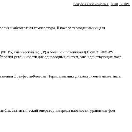
Вопросы к экзамену по ТД
и
СФ, 2002г.
ропия и абсолютная температура. II начало термодинамики для
N
)=F+PV, химический
m
(T, P) и большой потенциал J(T,V,
m
)=F-Ф= -
PV
.
 Условия устойчивости для однородных систем, закон действующих масс.
равнения
Эренфеста-Кеезома
. Термодинамика диэлектриков и
магнетиков
.
самбль, статистический оператор, матрица плотности, уравнение фон