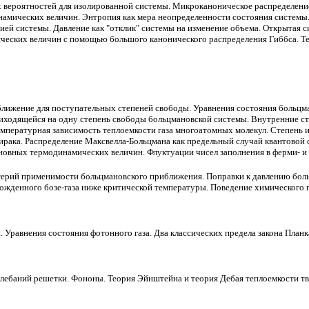
 вероятностей для изолированной системы. Микроканоническое распределение
амических величин. Энтропия как мера неопределенности состояния системы. 
ргией системы. Давление как "отклик" системы на изменение объема. Открытая 
ческих величин с помощью большого канонического распределения Гиббса. Т
лижение для поступательных степеней свободы. Уравнения состояния
больцм
риходящейся на одну степень свободы
больцмановской
системы. Внутренние ст
мпературная зависимость теплоемкости газа многоатомных молекул. Степень и
рака. Распределение Максвелла-Больцмана как предельный случай квантовой 
овных термодинамических величин. Флуктуации чисел заполнения в ферм
и-
и
терий применимости
больцмановского
приближения. Поправки к давлению
бол
ырожденного
бозе-газа
ниже критической температуры. Поведение химического 
 Уравнения состояния фотонного газа. Два классических предела закона Планк
колебаний решетки. Фононы. Теория Эйнштейна и теория Дебая теплоемкости тв