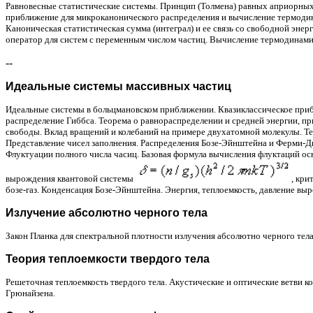
Равновесные статистические системы. Принцип (
Толмена
) равных априорных
приближение для микроканонического распределения и вычисление термодин
Каноническая
c
татистическaя
сумма (интеграл) и ее связь со свободной эне
оператор для систем с переменным числом частиц. Вычисление термодинами
--
Идеальные системы массивных частиц
Идеальные системы в
больцмановском
приближении. Квазиклассическое приб
распределение Гиббса. Теорема о равнораспределении и средней энергии, п
свободы. Вклад вращений и колебаний на примере двухатомной молекулы. Те
Представление чисел заполнения. Распределения
Бозе-Эйнштейна
и Ферми-Ди
Флуктуации полного числа
часиц
. Базовая формула вычисления
флуктаций
осн
вырождения квантовой системы
,
кри
бозе-газ
. Конденсация
Бозе-Эйнштейна
. Энергия, теплоемкость, давление в
Излучение абсолютно черного тела
Закон Планка для спектральной плотности излучения абсолютно черного тела.
Теория теплоемкости твердого тела
Решеточная теплоемкость твердого тела. Акустические и оптические ветви 
Грюнайзена
.