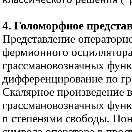
4.
Голоморфное представ
Представление операторн
фермионного
осциллятора
грассмановозначных
функ
дифференцирование по
г
Скалярное произведение 
грассмановозначных
функ
n
степенями свободы. Пон
символа оператора в про