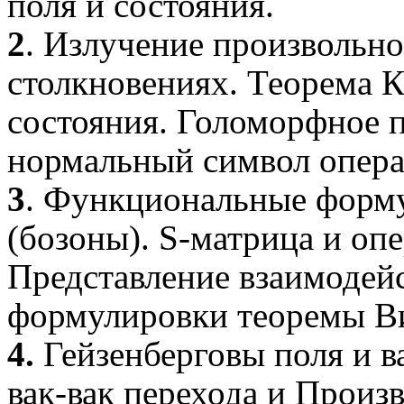
поля и состояния.
2
. Излучение произвольно
столкновениях. Теорема
К
состояния. Голоморфное п
нормальный символ опера
3
. Функциональные форм
(бозоны).
S
-матрица и оп
Представление взаимодей
формулировки теоремы В
4.
Гейзенберговы
поля и в
вак-вак
перехода и Произ