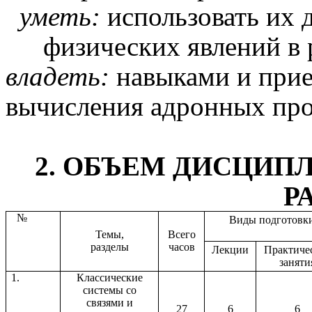
уметь:
использовать их 
физических явлений в
владеть:
навыками и при
вычисления
адронных
про
2. ОБЪЕМ ДИСЦИП
Р
№
Виды подготовк
Темы,
Всего
разделы
часов
Лекции
Практиче
заняти
1.
Классические
системы со
связями и
27
6
6