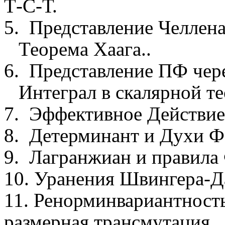
Т-С-Т.
5.
Представление
Челлен
Теорема
Хаага
.
.
6.
Представление ПФ чер
Интеграл в скалярной т
7.
Эффективное Действие
8.
Детерминант и Духи
Ф
9.
Лагранжиан
и правила
10.
Уранения
Швингера-Д
11.
Ренорминвариантност
размерная
трансмутация
.