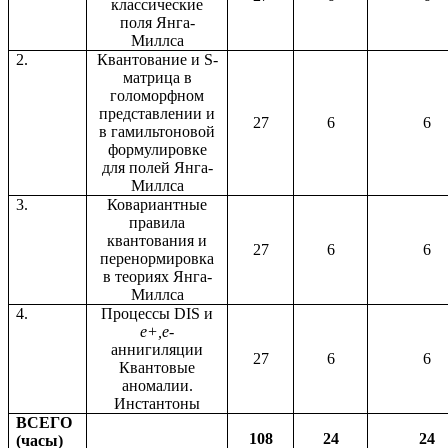
классические
поля Янга-
Миллса
2.
Квантование и
S
-
матрица в
голоморфном
представлении и
27
6
6
в гамильтоновой
формулировке
для полей
Янга-
Миллса
3.
Ковариантные
правила
квантования и
27
6
6
перенормировка
в теориях Янга-
Миллса
4.
Процессы DIS и
е
+,
е
-
аннигиляции
27
6
6
Квантовые
аномалии.
Инстантоны
ВСЕГО
108
24
24
(часы)