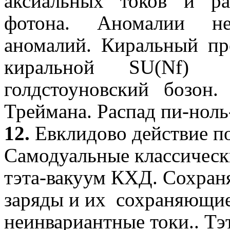
аксиальных токов и р
фотона. Аномалии
н
аномалий.
Киральный
пре
киральной
SU
(
Nf
)
голдстоуновский
бозон.
Треймана
. Распад
пи-ноль
12.
Евклидово действие п
Самодуальные
классическ
тэта-вакуум
КХД. Сохраня
заряды и их
сохраняющи
неинвариантные токи..
Тэ