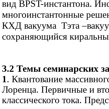
вид B
P
ST-инстантона
.
Ин
многоинстантонные
реше
КХД вакуума
Тэта
–в
акуу
сохраняющийся
киральны
3.2 Темы семинарских з
1
. Квантование массивног
Лоренца. Первичные и вт
классического тока.
Предс