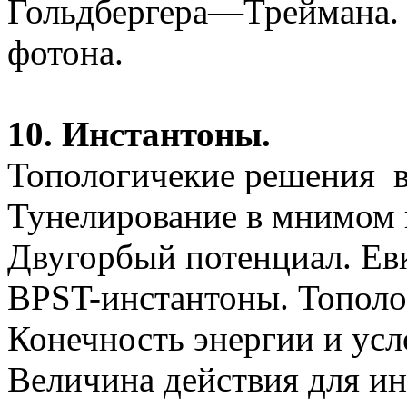
Гольдбергера
—
Треймана
.
фотона.
10.
Инстантоны
.
Топологичекие
решения
Тунелирование
в мнимом в
Двугорбый потенциал. Ев
B
P
ST-инстантоны
. Топол
Конечность энергии и ус
Величина действия для
ин