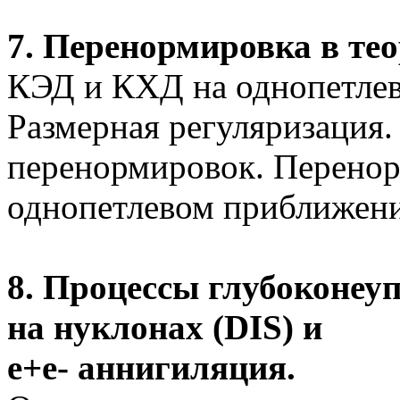
7.
Перенормировка в те
КЭД и КХД на
однопетле
Размерная регуляризация.
перенормировок. Перенор
однопетлевом
приближени
8.
Процессы
глубоконеуп
на нуклонах (DIS) и
е+е
- аннигиляция.