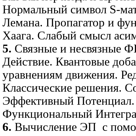
Нормальный символ
S
-ма
Лемана
.
Пропагатор
и фу
Хаага
. Слабый смысл аси
5.
Связные и несвязные Ф
Действие. Квантовые доба
уравнениям движения. Р
Классические решения.
С
Эффективный Потенциал. 
Функциональный Интегра
6.
Вычисление ЭП
с пом