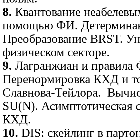
8.
Квантование
неабелевы
помощью ФИ. Детермина
Преобразование
BRST
.
Ун
физическом секторе.
9.
Лагранжиан
и правила
Перенормировка КХД и т
Славнова-Тейлора
.
Вычи
SU
(
N
). Асимптотическая 
КХД.
10.
DIS
:
скейлинг
в
парто