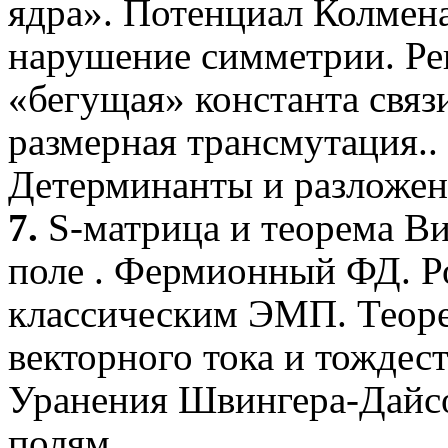
ядра». Потенциал
Колмен
нарушение симметрии.
Ре
«бегущая» константа связ
размерная
трансмутация
..
Детерминанты и разложен
7.
S
-матрица и теорема В
поле .
Фермионный
ФД. Р
классическим ЭМП. Теор
векторного тока и тождес
Уранения
Швингера-Дайс
полям.