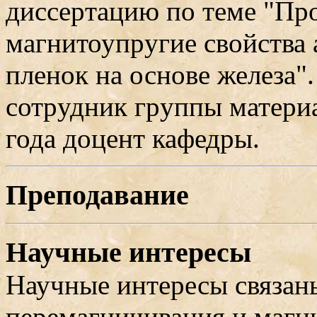
диссеpтацию по теме "Пp
магнитоупpугие свойства
пленок на основе железа"
сотpудник гpуппы матеpи
года доцент кафедры.
Преподавание
Научные интересы
Hаучные интеpесы связан
пеpемагничивания и магн