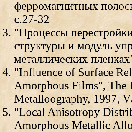
ферромагнитных полоска
с.27-32
"Процессы перестройк
структуры и модуль уп
металлических пленках"
"Influence of Surface Rel
Amorphous Films", The P
Metalloography, 1997, V
"Local Anisotropy Distri
Amorphous Metallic Allo