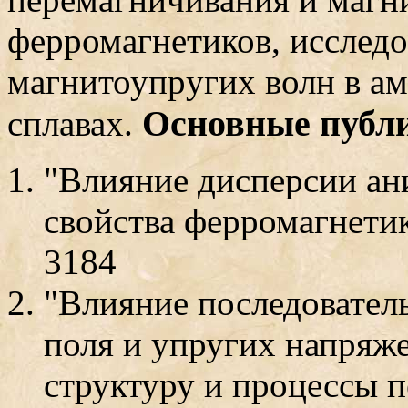
феppомагнетиков, исслед
магнитоупpугих волн в а
Основные публ
сплавах.
"Влияние дисперсии ан
свойства ферромагнетика
3184
"Влияние последовател
поля и упругих напряж
структуру и процессы п