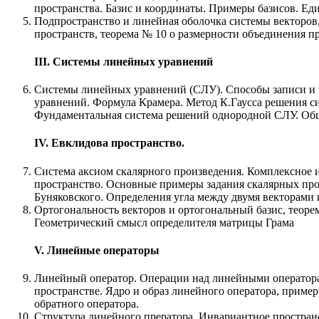
пространства. Базис и координаты. Примеры базисов. Еди
Подпространство и линейная оболочка системы векторов
пространств, теорема № 10 о размерности объединения п
III. Системы линейных уравнений
Системы линейных уравнений (СЛУ). Способы записи и 
уравнений. Формула Крамера. Метод К.Гаусса решения с
Фундаментальная система решений однородной СЛУ. Общ
IV. Евклидова пространство.
Система аксиом скалярного произведения. Комплексное 
пространство. Основные примеры задания скалярных про
Буняковского. Определения угла между двумя векторами 
Ортогональность векторов и ортогональный базис, теоре
Геометрический смысл определителя матрицы Грама
V. Линейные операторы
Линейный оператор. Операции над линейными оператора
пространстве. Ядро и образ линейного оператора, пример
обратного оператора.
Структура линейного прератора. Инвариантное простран