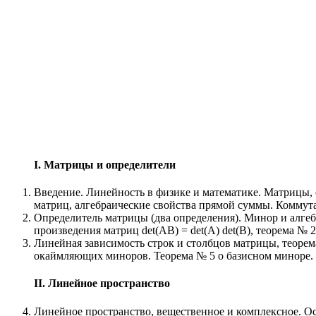
I. Матрицы и определители
Введение. Линейность в физике и математике. Матрицы,
матриц, алгебраические свойства прямой суммы. Коммута
Определитель матрицы (два определения). Минор и алгеб
произведения матриц det(AB) = det(A) det(B), теорема №
Линейная зависимость строк и столбцов матрицы, теоре
окаймляющих миноров. Теорема № 5 о базисном миноре. Ра
II. Линейное пространство
Линейное пространство, вещественное и комплексное. О