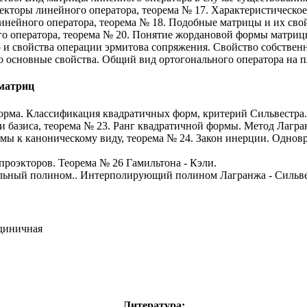
екторы линейного оператора, теорема № 17. Характеристическо
нейного оператора, теорема № 18. Подобные матрицы и их свой
о оператора, теорема № 20. Понятие жордановой формы матриц
 и свойства операции эрмитова сопряжения. Свойство собственн
о основные свойства. Общий вид ортогонального оператора на п
матриц
орма. Классификация квадратичных форм, критерий Сильвестра
 базиса, теорема № 23. Ранг квадратичной формы. Метод Лагра
мы к каноническому виду, теорема № 24. Закон инерции. Однов
проэкторов. Теорема № 26 Гамильтона - Кэли.
льный полином.. Интерполирующий полином Лагранжа - Сильве
единичная
Литература: