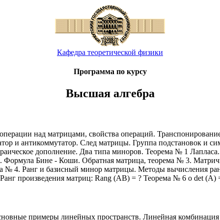
Кафедра теоретической физики
Программа по курсу
Высшая алгебра
 операции над матрицами, свойства операций. Транспонировани
тор и антикоммутатор. След матрицы. Группа подстановок и си
раическое дополнение. Два типа миноров. Теорема № 1 Лапласа
 2. Формула Бине - Коши. Обратная матрица, теорема № 3. Матри
ма № 4. Ранг и базисный минор матрицы. Методы вычисления ран
нг произведения матриц: Rang (AB) = ? Теорема № 6 о det (A) =
сновные примеры линейных пространств. Линейная комбинация и