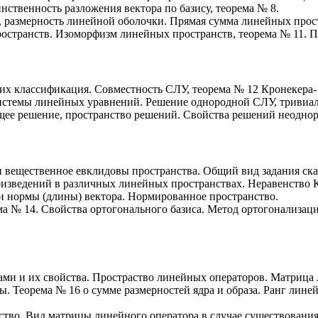
нственность разложения вектора по базису, теорема № 8.
, размерность линейной оболочки. Прямая сумма линейных прос
ространств. Изоморфизм линейных пространств, теорема № 11. П
их классификация. Совместность СЛУ, теорема № 12 Кронекера
истемы линейных уравнений. Решение однородной СЛУ, тривиал
ее решение, пространство решений. Свойства решений неоднор
и вещественное евклидовы пространства. Общий вид задания ск
изведений в различных линейных пространствах. Неравенство 
и нормы (длины) вектора. Нормированное пространство.
ма № 14. Свойства ортогонального базиса. Метод ортогонализац
ми и их свойства. Простраство линейных операторов. Матрица
ы. Теорема № 16 о сумме размерностей ядра и образа. Ранг лин
ство. Вид матрицы линейного оператора в случае существован