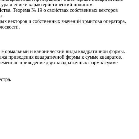
е уравнение и характеристический полином.
ства. Теорема № 19 о свойствах собственных векторов
ы.
ых векторов и собственных значений эрмитова оператора,
лоскости.
. Нормальный и канонический виды квадратичной формы.
нжа приведения квадратичной формы к сумме квадратов.
ременное приведение двух квадратичных форм к сумме
стра.