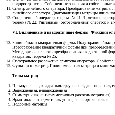
подпространства. Собственные значения и собственные в
Спектр линейного оператора. Преобразование матрицы ли
линейного оператора. Диагонализация матрицы линейног
Сопряженный оператор, теорема № 21. Эрмитов оператор
теорема № 22. Унитарный (ортогональный) оператор и ег
VI. Билинейные и квадратичные формы. Функции от 
Билинейная и квадратичная формы. Полуторалинейная ф
Преобразование квадратичной формы при преобразовании
Метод ортогонального преобразования квадратичной фор
квадратов, теорема № 25.
Спектральное разложение эрмитова оператора. Свойства 
Функции от матриц. Полиномиальная матрица и минима
Типы матриц
Прямоугольная, квадратная, треугольная, диагональная, 
Вырожденная, невырожденная
Симметричная, антисимметричная (кососимметричная)
Эрмитовая, антиэрмитовая, унитарная и ортогональная.
Подобные матрицы