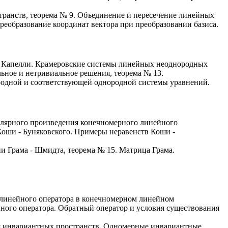
транств, теорема № 9. Объединение и пересечение линейных
реобразование координат вектора при преобразовании базиса.
- Капелли. Крамеровские системы линейных неоднородных
ьное и нетривиальное решения, теорема № 13.
одной и соответствующей однородной системы уравнений.
алярного произведения конечномерного линейного
Коши - Буняковского. Примеры неравенств Коши -
ии Грама - Шмидта, теорема № 15. Матрица Грама.
 линейного оператора в конечномерном линейном
ейного оператора. Обратный оператор и условия существования
ия инвариантных пространств. Одномерные инвариантные